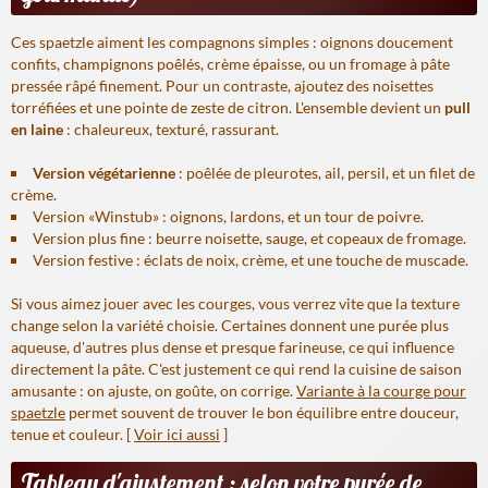
Ces spaetzle aiment les compagnons simples : oignons doucement
confits, champignons poêlés, crème épaisse, ou un fromage à pâte
pressée râpé finement. Pour un contraste, ajoutez des noisettes
torréfiées et une pointe de zeste de citron. L'ensemble devient un
pull
en laine
: chaleureux, texturé, rassurant.
Version végétarienne
: poêlée de pleurotes, ail, persil, et un filet de
crème.
Version «Winstub» : oignons, lardons, et un tour de poivre.
Version plus fine : beurre noisette, sauge, et copeaux de fromage.
Version festive : éclats de noix, crème, et une touche de muscade.
Si vous aimez jouer avec les courges, vous verrez vite que la texture
change selon la variété choisie. Certaines donnent une purée plus
aqueuse, d'autres plus dense et presque farineuse, ce qui influence
directement la pâte. C'est justement ce qui rend la cuisine de saison
amusante : on ajuste, on goûte, on corrige.
Variante à la courge pour
spaetzle
permet souvent de trouver le bon équilibre entre douceur,
tenue et couleur. [
Voir ici aussi
]
Tableau d'ajustement : selon votre purée de