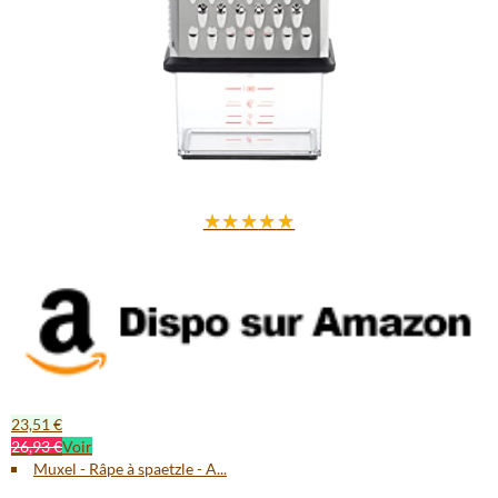
★
★
★
★
★
23,51 €
26,93 €
Voir
Muxel - Râpe à spaetzle - A...