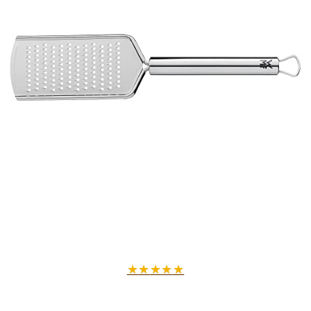
★
★
★
★
★