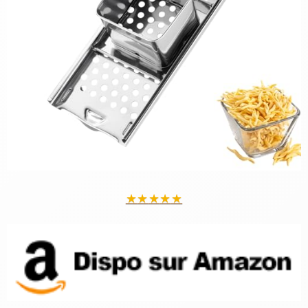
★
★
★
★
★