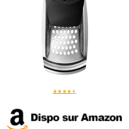
★
★
★
★
★