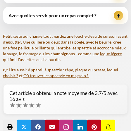
Avec quoi les servir pour un repas complet ?
Petit geste qui change tout : gardez une louche d'eau de cuisson avant
d'égoutter. Une cuillère ou deux dans la poêle, avec le beurre, crée
une fine pellicule brillante qui enrobe les
spaetzle
et accroche mieux
la sauge, le fromage ou les champignons - comme une
laque légère
qui finit l'assiette sans l'alourdir.
👉 Lire aussi:
Appareil à spaetzle : râpe, plaque ou presse, lequel
choisir ?
et
Où trouver les spaetzle en magasin ?
Cet article a obtenu la note moyenne de
3.7
/5 avec
16
avis
★
★
★
★
★