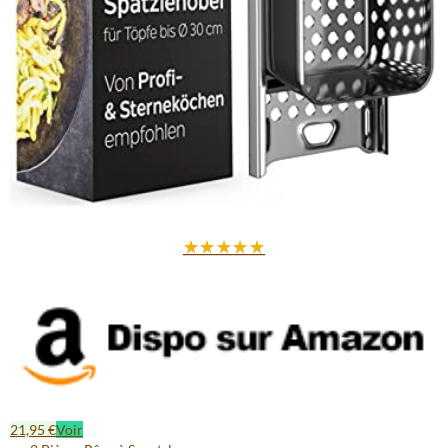
★
★
★
★
★
21,95 €
Voir