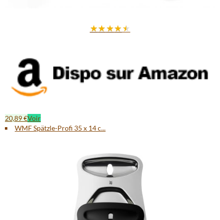
★
★
★
★
★
20,89 €
Voir
WMF Spätzle-Profi 35 x 14 c...