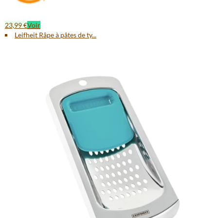
23,99 €
Voir
Leifheit Râpe à pâtes de ty...