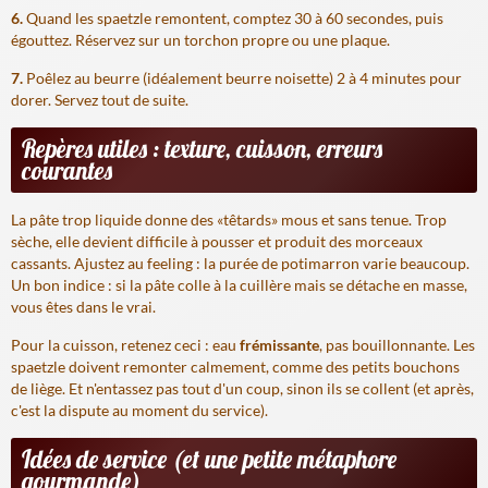
6.
Quand les spaetzle remontent, comptez 30 à 60 secondes, puis
égouttez. Réservez sur un torchon propre ou une plaque.
7.
Poêlez au beurre (idéalement beurre noisette) 2 à 4 minutes pour
dorer. Servez tout de suite.
Repères utiles : texture, cuisson, erreurs
courantes
La pâte trop liquide donne des «têtards» mous et sans tenue. Trop
sèche, elle devient difficile à pousser et produit des morceaux
cassants. Ajustez au feeling : la purée de potimarron varie beaucoup.
Un bon indice : si la pâte colle à la cuillère mais se détache en masse,
vous êtes dans le vrai.
Pour la cuisson, retenez ceci : eau
frémissante
, pas bouillonnante. Les
spaetzle doivent remonter calmement, comme des petits bouchons
de liège. Et n'entassez pas tout d'un coup, sinon ils se collent (et après,
c'est la dispute au moment du service).
Idées de service (et une petite métaphore
gourmande)