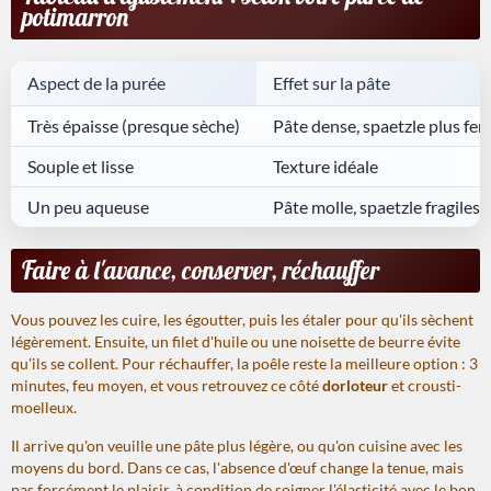
potimarron
Aspect de la purée
Effet sur la pâte
Très épaisse (presque sèche)
Pâte dense, spaetzle plus fe
Souple et lisse
Texture idéale
Un peu aqueuse
Pâte molle, spaetzle fragiles
Faire à l'avance, conserver, réchauffer
Vous pouvez les cuire, les égoutter, puis les étaler pour qu'ils sèchent
légèrement. Ensuite, un filet d'huile ou une noisette de beurre évite
qu'ils se collent. Pour réchauffer, la poêle reste la meilleure option : 3
minutes, feu moyen, et vous retrouvez ce côté
dorloteur
et crousti-
moelleux.
Il arrive qu'on veuille une pâte plus légère, ou qu'on cuisine avec les
moyens du bord. Dans ce cas, l'absence d'œuf change la tenue, mais
pas forcément le plaisir, à condition de soigner l'élasticité avec le bon