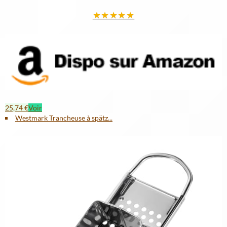
★
★
★
★
★
25,74 €
Voir
Westmark Trancheuse à spätz...