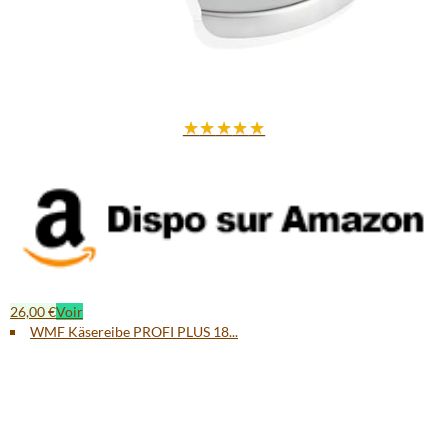
★
★
★
★
★
26,00 €
Voir
WMF Käsereibe PROFI PLUS 18...