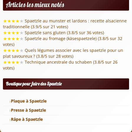
Articles les mieux notés
★
★
★
★
★
Spaetzle au munster et lardons : recette alsacienne
traditionnelle (3.9/5 sur 21 votes)
★
★
★
★
★
Spaetzle sans gluten (3.8/5 sur 36 votes)
★
★
★
★
★
Spaetzle au fromage (käsespaetzele) (3.8/5 sur 32
votes)
★
★
★
★
★
Quels légumes associer avec les spaetzle pour un
plat savoureux ? (3.8/5 sur 28 votes)
★
★
★
★
★
Technique ancestrale du schaben (3.8/5 sur 26
votes)
Boutique pour faire des Spaetzle
Plaque à Spaetzle
Presse à Spaetzle
Râpe à Spaetzle