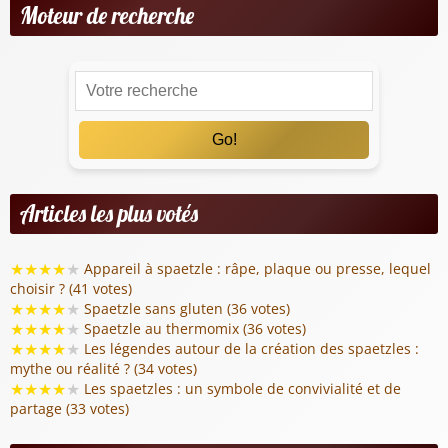
Moteur de recherche
Go!
Articles les plus votés
★
★
★
★
★
Appareil à spaetzle : râpe, plaque ou presse, lequel
choisir ? (41 votes)
★
★
★
★
★
Spaetzle sans gluten (36 votes)
★
★
★
★
★
Spaetzle au thermomix (36 votes)
★
★
★
★
★
Les légendes autour de la création des spaetzles :
mythe ou réalité ? (34 votes)
★
★
★
★
★
Les spaetzles : un symbole de convivialité et de
partage (33 votes)