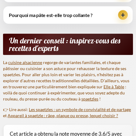
Pourquoi ma pâte est-elle trop collante ?
Un dernier conseil : inspirez-vous des
recettes d'experts
La
cuisine alsacienne
regorge de variantes familiales, et chaque
pâtissier ou cuisinier a son astuce pour rehausser la texture de ses
spaetzles. Pour aller plus loin et varier les plaisirs, n'hésitez pas à
explorer d'autres recettes traditionnelles détaillées. D'ailleurs, vous
en trouverez une particulièrement bien expliquée sur
Elle à Table
:
voilà de quoi continuer à expérimenter, que vous soyez adepte du
rouleau, du presse-purée ou du couteau à
spaetzles
!
👉 Lire aussi:
Les spaetzles : un symbole de convivialité et de partage
et
Appareil à spaetzle : râpe, plaque ou presse, lequel choisir ?
Cet article a obtenu la note moyenne de
3.6
/5 avec