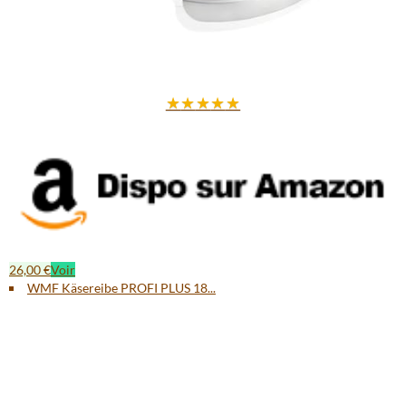
★
★
★
★
★
26,00 €
Voir
WMF Käsereibe PROFI PLUS 18...