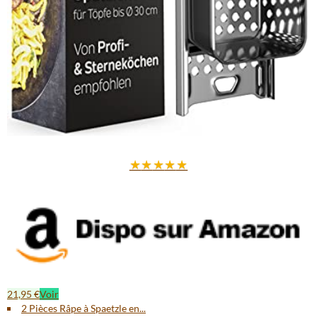
★
★
★
★
★
21,95 €
Voir
2 Pièces Râpe à Spaetzle en...