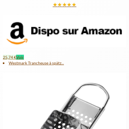
★
★
★
★
★
25,74 €
Voir
Westmark Trancheuse à spätz...