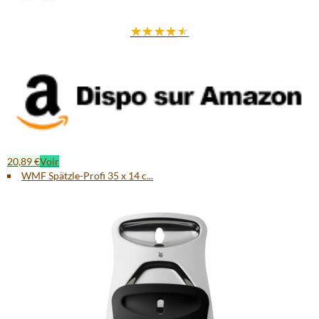
★
★
★
★
★
20,89 €
Voir
WMF Spätzle-Profi 35 x 14 c...