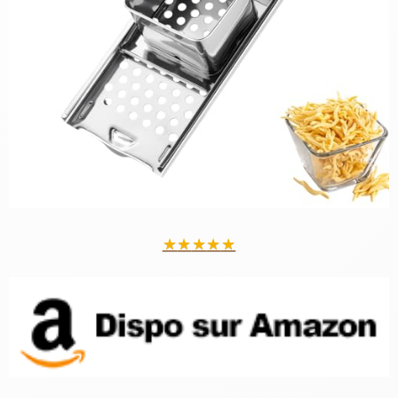
★
★
★
★
★