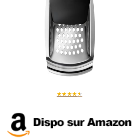
★
★
★
★
★