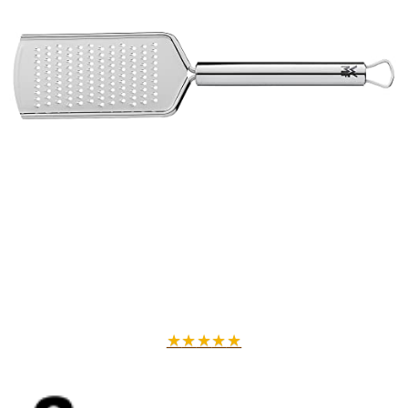
★
★
★
★
★