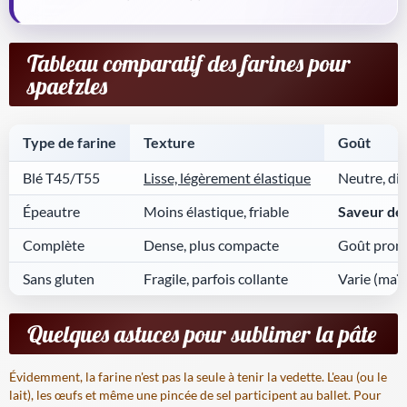
Tableau comparatif des farines pour
spaetzles
Type de farine
Texture
Goût
Blé T45/T55
Lisse, légèrement élastique
Neutre, dis
Épeautre
Moins élastique, friable
Saveur de 
Complète
Dense, plus compacte
Goût pron
Sans gluten
Fragile, parfois collante
Varie (maïs
Quelques astuces pour sublimer la pâte
Évidemment, la farine n'est pas la seule à tenir la vedette. L'eau (ou le
lait), les œufs et même une pincée de sel participent au ballet. Pour