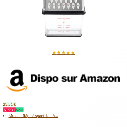
★
★
★
★
★
23,51 €
26,93 €
Voir
Muxel - Râpe à spaetzle - A...